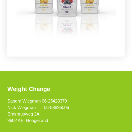
Weight Change
Sandra Wiegman 06-25428379
Nick Wiegman 06-53896006
Erasmusweg 2A
9602 AE Hoogezand