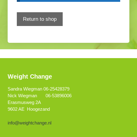
Return to shop
Weight Change
Sandra Wiegman 06-25428379
Nick Wiegman 06-53896006
Erasmusweg 2A
9602 AE Hoogezand
info@weightchange.nl